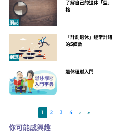
了解自己的退休「型」
格
網誌
「計劃退休」經常計錯
的5條數
網誌
退休理財入門
1
2
3
4
›
»
你可能感興趣