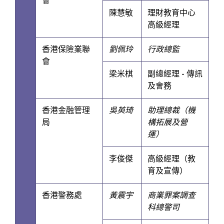
會
陳慧敏
理財教育中心
高級經理
香港保險業聯
劉佩玲
行政總監
會
梁米棋
副總經理 - 傳訊
及會務
香港金融管理
吳英琦
助理總裁（機
局
構拓展及營
運）
李俊傑
高級經理（教
育及宣傳）
香港警務處
黃震宇
商業罪案調查
科總警司