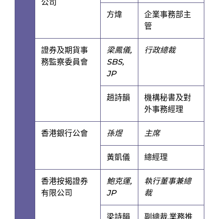
公司
方煒
企業事務部主
管
證券及期貨事
梁鳳儀,
行政總裁
務監察委員會
SBS,
JP
趙詩韻
機構秘書及對
外事務經理
香港銀行公會
孫煜
主席
黃凱儀
總經理
香港按揭證券
鮑克運,
執行董事兼總
有限公司
JP
裁
梁詩韻
副總裁,業務推