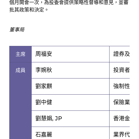
個月開會一次，為投委會提供策略性督導和意見，並審
批其政策和決定。
董事局
周福安
證券及期
主席
李婉秋
投資者及
成員
劉家麒
強制性公
劉中健
保險業監
劉慧娟, JP
香港金融
石嘉麗
業界代表