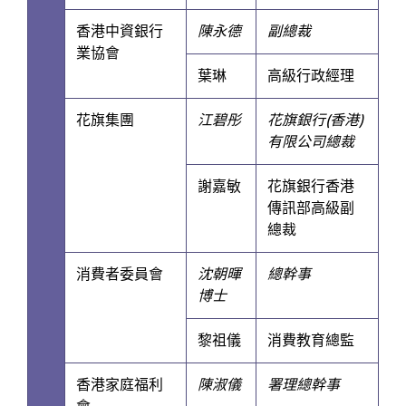
香港中資銀行
陳永德
副總裁
業協會
葉琳
高級行政經理
花旗集團
江碧彤
花旗銀行(香港)
有限公司總裁
謝嘉敏
花旗銀行香港
傳訊部高級副
總裁
消費者委員會
沈朝暉
總幹事
博士
黎祖儀
消費教育總監
香港家庭福利
陳淑儀
署理總幹事