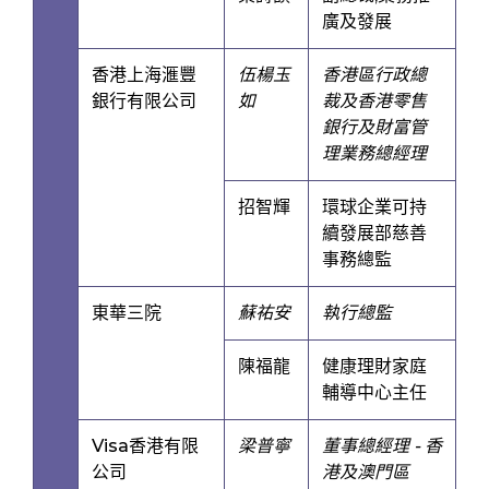
廣及發展
香港上海滙豐
伍楊玉
香港區行政總
銀行有限公司
如
裁及香港零售
銀行及財富管
理業務總經理
招智輝
環球企業可持
續發展部慈善
事務總監
東華三院
蘇祐安
執行總監
陳福龍
健康理財家庭
輔導中心主任
Visa香港有限
梁普寧
董事總經理 - 香
公司
港及澳門區