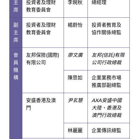
主
投資者及理財
李婉秋
總經理
席
教育委員會
副
投資者及理財
楊蔚怡
投資者教育及
主
教育委員會
協作關係總監
席
會
友邦保險(國際)
廖文廣
友邦(信託)有限
員
有限公司
公司行政總裁
機
構
陳思如
企業業務市場
推廣部副總監
安盛香港及澳
尹玄慧
AXA安盛中國
門
大陸、香港及
澳門行政總裁
林麗麗
企業傳訊總監