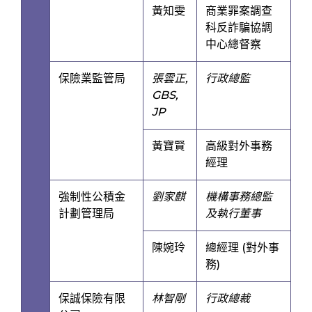
黃知雯
商業罪案調查
科反詐騙協調
中心總督察
保險業監管局
張雲正,
行政總監
GBS,
JP
黃寶賢
高級對外事務
經理
強制性公積金
劉家麒
機構事務總監
計劃管理局
及執行董事
陳婉玲
總經理 (對外事
務)
保誠保險有限
林智剛
行政總裁