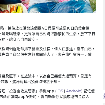
攻略，搶住放復活節這個攞4日假便可放足10日的黃金檔
止是吃喝玩樂，更是讓自己暫時逃離繁忙的生活，放下平日
家務，讓身心自由放空。
旅程時蜎窿蜎罅搵平機票及住宿，但人在旅途，身不由己，
錢先算？卻又怕有意無意間使大了，去完旅行會有一身債。
貨幣及匯率。在旅途中，以為自己無使大過預算，見還有
匯率計錯數，擺烏龍超出預算還懵然不知。
埋「投委會收支管家」手機app (
iOS
|
Android
) 記低使
on的醬油蟹開app記數時，會自動幫你兌換成港幣金額入