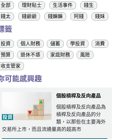
全部
理財貼士
生活事件
錢生
錢太
錢爺爺
錢嫲嫲
阿錢
錢妹
標籤
投資
個人財務
儲蓄
學投資
消費
預算
退休不惑
家庭財務
風險
收支管家
你可能感興趣
個股槓桿及反向產品
個股槓桿及反向產品為
槓桿及反向產品的分
投資
類，以那些在主要海外
交易所上市，而且流通量高的超高市