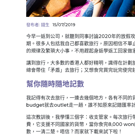
發布者:
錢生
15/07/2019
今早一返到公司，就聽到同事討論2020年的放假
期。很多人包括我自己都喜歡旅行，原因相信不單
的規律及繁瑣大小事，不用趕起身返學返工回家做
講到旅行，大多數的香港人都好精明，識得在計劃
總會帶住「矛盾」去旅行；又想食完買完玩完使完
幫你隨時隨地記數
我記得有次去旅行，一連去幾個地方，各有不同的
budget就去outlet走一趟，誰不知原來記錯
這次教訓後，我學懂三個字：收支管家。每次旅行帶
費，它支援不同國家的貨幣，當你食完8,000 w
數，一清二楚。唔信？而家就下載來試下啦！